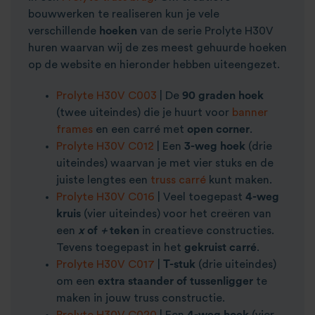
bouwwerken te realiseren kun je vele
verschillende
hoeken
van de serie Prolyte H30V
huren waarvan wij de zes meest gehuurde hoeken
op de website en hieronder hebben uiteengezet.
Prolyte H30V C003
| De
90 graden hoek
(twee uiteindes) die je huurt voor
banner
frames
en een carré met
open corner
.
Prolyte H30V C012
| Een
3-weg hoek
(drie
uiteindes) waarvan je met vier stuks en de
juiste lengtes een
truss carré
kunt maken.
Prolyte H30V C016
| Veel toegepast
4-weg
kruis
(vier uiteindes) voor het creëren van
een
x
of
+
teken
in creatieve constructies.
Tevens toegepast in het
gekruist carré
.
Prolyte H30V C017
|
T-stuk
(drie uiteindes)
om een
extra staander of tussenligger
te
maken in jouw truss constructie.