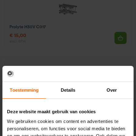
Prolyte H30V C017
€ 15,00
excl. btw.
Toestemming
Details
Over
Prolyte H30V C020
€ 15,00
excl. btw.
Deze website maakt gebruik van cookies
We gebruiken cookies om content en advertenties te
personaliseren, om functies voor social media te bieden
en om ons websiteverkeer te analyseren. Ook delen we