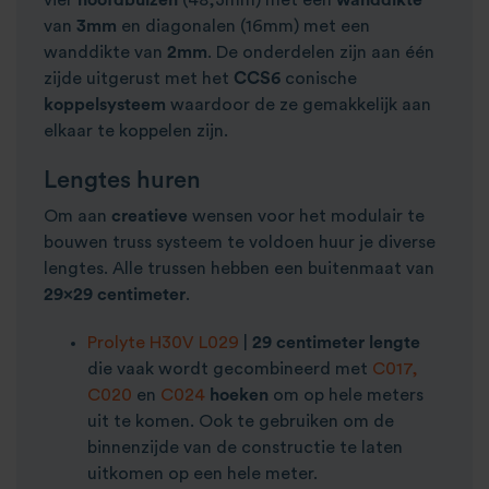
vier
hoofdbuizen
(48,3mm) met een
wanddikte
van
3mm
en diagonalen (16mm) met een
wanddikte van
2mm
. De onderdelen zijn aan één
zijde uitgerust met het
CCS6
conische
koppelsysteem
waardoor de ze gemakkelijk aan
elkaar te koppelen zijn.
Lengtes huren
Om aan
creatieve
wensen voor het modulair te
bouwen truss systeem te voldoen huur je diverse
lengtes. Alle trussen hebben een buitenmaat van
29×29 centimeter
.
Prolyte H30V L029
|
29 centimeter lengte
die vaak wordt gecombineerd met
C017,
C020
en
C024
hoeken
om op hele meters
uit te komen. Ook te gebruiken om de
binnenzijde van de constructie te laten
uitkomen op een hele meter.