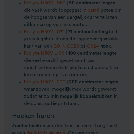
Prolyte H30V L050
|
50 centimeter lengte
die vaak wordt toegepast in
carré
poten
om
de hoogte van een dergelijk carré te laten
uitkomen op een hele meter.
Prolyte H30V L071
|
71 centimeter lengte
die
je vaak gebruikt aan de tegenovergestelde
kant van een
C017,
C020
of
C024
hoek.
Prolyte H30V L100
|
100 centimeter lengte
die veel wordt ingezet om truss
constructies in de breedte en diepte uit te
laten komen op even meters.
Prolyte H30V L200
|
200 centimeter lengte
waar zoveel mogelijk mee wordt gewerkt
zodat er zo
min mogelijk koppelstukken
in
de constructie ontstaan.
Hoeken huren
Zonder hoeken
worden trussen enkel toegepast
in een
Prolyte truss brug
. Om creatieve