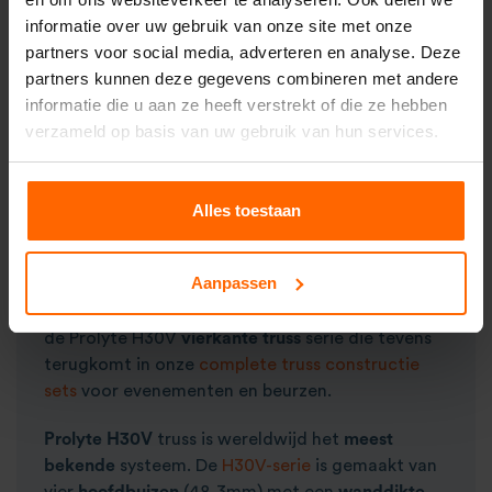
informatie over uw gebruik van onze site met onze
partners voor social media, adverteren en analyse. Deze
Prolyte H30V C024
partners kunnen deze gegevens combineren met andere
€ 25,00
informatie die u aan ze heeft verstrekt of die ze hebben
excl. btw.
verzameld op basis van uw gebruik van hun services.
Alles toestaan
Prolyte H30V huren
Aanpassen
Losse
Prolyte H30V
huren? Vanuit onze
vestigingen in
Amsterdam
en
Breda
verhuren wij
de Prolyte H30V
vierkante truss
serie die tevens
terugkomt in onze
complete truss constructie
sets
voor evenementen en beurzen.
Prolyte H30V
truss is wereldwijd het
meest
bekende
systeem. De
H30V-serie
is gemaakt van