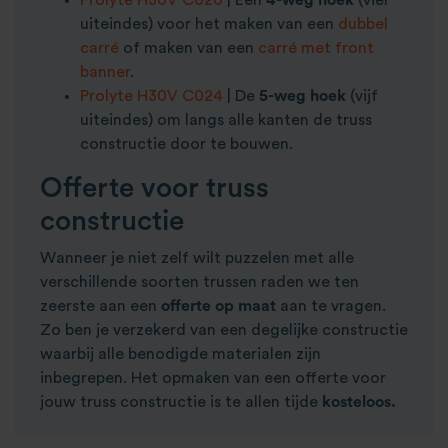
Prolyte H30V C020
| Een
4-weg hoek
(vier
uiteindes) voor het maken van een
dubbel
carré
of maken van een
carré met front
banner
.
Prolyte H30V C024
| De
5-weg hoek
(vijf
uiteindes) om langs alle kanten de truss
constructie door te bouwen.
Offerte voor truss
constructie
Wanneer je niet zelf wilt puzzelen met alle
verschillende soorten trussen raden we ten
zeerste aan een
offerte op maat
aan te vragen.
Zo ben je verzekerd van een degelijke constructie
waarbij alle benodigde materialen zijn
inbegrepen. Het opmaken van een offerte voor
jouw truss constructie is te allen tijde
kosteloos.