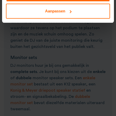
krachtige
actieve speaker
is handzaam en
genereert een
strak en zuiver geluid
. Vind je
Aanpassen
speakers op statief naast de DJ te opzichtig? De
QSC K12
speakers hebben een
schuine zijde
waardoor ze tevens op het podium te plaatsen
zijn en de muziek schuin omhoog spelen. Zo
geniet de DJ van de juiste monitoring die keurig
buiten het gezichtsveld van het publiek valt.
Monitor sets
DJ monitors huur je bij ons gemakkelijk in
complete sets
. Je kunt bij ons kiezen uit de
enkele
of
dubbele
monitor speaker sets. Een
enkele
monitor set
bestaat uit een K12 speaker, een
Konig & Meyer
driepoot speaker statief
en
stroom- en signaalbekabeling. De
dubbele
monitor set
bevat diezelfde materialen uiteraard
tweemaal.