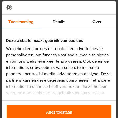
DJ monitor huren
Toestemming
Details
Over
Naast de juiste
DJ gear
en
DJ meubel
is het
plaatsen van een of meerdere
monitors
erg
belangrijk voor een
geboekte DJ
. Doordat de DJ
Deze website maakt gebruik van cookies
(bijna) nooit voor de speakers staat zal hij of zij
We gebruiken cookies om content en advertenties te
voornamelijk de
bastonen
van de muziek horen,
personaliseren, om functies voor social media te bieden
wat mixen lastig maakt. Daarom plaats je
naast
en om ons websiteverkeer te analyseren. Ook delen we
de DJ booth
monitoren op statief op
oorhoogte
.
informatie over uw gebruik van onze site met onze
Deze worden aangesloten op de
DJ mixer
(booth
partners voor social media, adverteren en analyse. Deze
uitgang) zodat de DJ zelf de controle heeft over
partners kunnen deze gegevens combineren met andere
het volume.
informatie die u aan ze heeft verstrekt of die ze hebben
verzameld op basis van uw gebruik van hun services.
QSC K12
Bij onze DJ monitor sets maken wij gebruik van
de
QSC
K12 full range monitor speaker
die je ook
Alles toestaan
terugvindt in veel van onze
geluidssets
. Deze