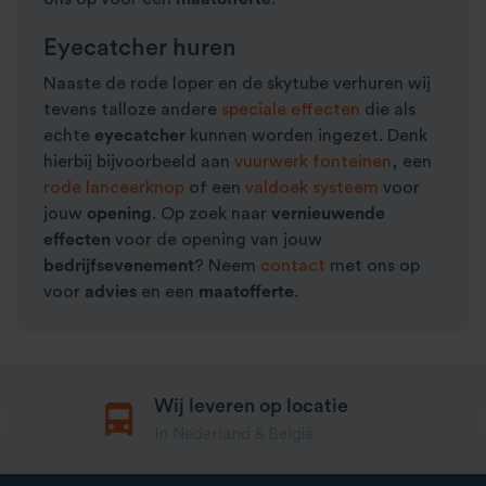
Eyecatcher huren
Naaste de rode loper en de skytube verhuren wij
tevens talloze andere
speciale effecten
die als
echte
eyecatcher
kunnen worden ingezet. Denk
hierbij bijvoorbeeld aan
vuurwerk fonteinen
, een
rode lanceerknop
of een
valdoek systeem
voor
jouw
opening
. Op zoek naar
vernieuwende
effecten
voor de opening van jouw
bedrijfsevenement
? Neem
contact
met ons op
voor
advies
en een
maatofferte
.
Wij leveren op locatie
In Nederland & België