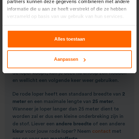
partners kunnen deze gegevens combineren met andere
rode (of andere kleur) loper. Inclusief
informatie die u aan ze heeft verstrekt of die ze hebben
beschermfolie
aan de bovenzijde zodat net
verzameld op basis van uw gebruik van hun services.
voorafgaand aan het evenement de folie eraf
kan worden gehaald en deze er
hagelnieuw
en
brandschoon
bij ligt. Wanneer mensen een rode
Alles toestaan
loper huren zijn ze er niet van verzekerd dat deze
ongebruikt en dus helemaal schoon is. Bij het
kopen van een rode loper bij ons ben je
Aanpassen
gegarandeerd
de eerste gebruiker! En omdat je
de loper koopt, kun je deze na afloop zelf houden
en wellicht een volgende keer weer gebruiken.
De rode loper heeft een standaard breedte van
2
meter
en een maximale lengte van
25 meter
.
Wanneer je loper langer dan 25 meter dient te
worden zal er dus een kleine onderbreking zijn in
de stof. Liever een
andere breedte
of een andere
kleur
voor jouw rode loper? Neem
contact
met
ons op voor een
maatofferte
.