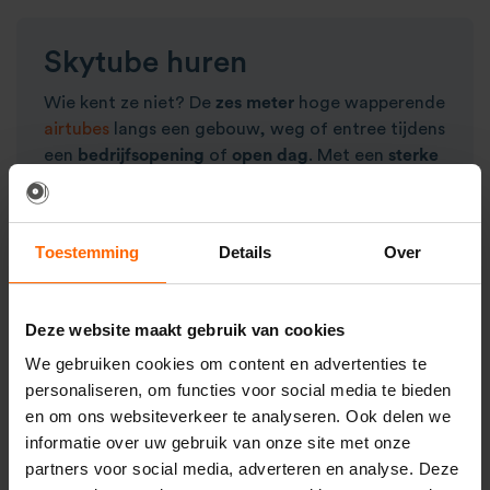
Skytube huren
Wie kent ze niet? De
zes meter
hoge wapperende
airtubes
langs een gebouw, weg of entree tijdens
een
bedrijfsopening
of
open dag
. Met een
sterke
blower
worden de
skytubes
omhoog gehouden.
Door de opening aan de bovenzijde maken ze
opvallende bewegingen. Onze skytubes zijn
Toestemming
Details
Over
beschikbaar in de kleuren
rood, groen, blauw,
geel en oranje
. Voor het beste resultaat adviseren
we altijd een
even aantal
van de skytubes te
Deze website maakt gebruik van cookies
huren.
We gebruiken cookies om content en advertenties te
Rode loper huren of kopen
personaliseren, om functies voor social media te bieden
en om ons websiteverkeer te analyseren. Ook delen we
Niets is zo
elegant
en
representatief
als je gasten
informatie over uw gebruik van onze site met onze
ontvangen op een
rode loper
. Je kunt een rode
partners voor social media, adverteren en analyse. Deze
loper huren, maar bij Master Partys koop je jouw