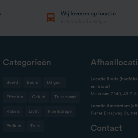
s
Wij leveren op locatie
In Nederland & België
Categorieën
Afhaallocat
Locatie Breda (hoofdkan
Beeld
Beurs
DJ gear
en retour)
Minervum 7240, 4817 Z
Effecten
Geluid
Truss zwart
Locatie Amsterdam (afha
Kabels
Licht
Pipe & drape
Pieter Braaijweg 91, 111
Podium
Truss
Contact