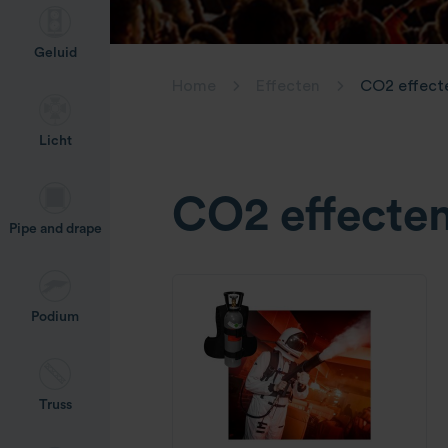
Geluid
Home
Effecten
CO2 effect
Licht
CO2 effecte
Pipe and drape
Podium
Truss