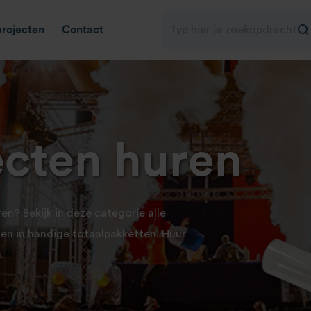
projecten
Contact
ecten huren
n? Bekijk in deze categorie alle
en in handige totaalpakketten. Huur
.