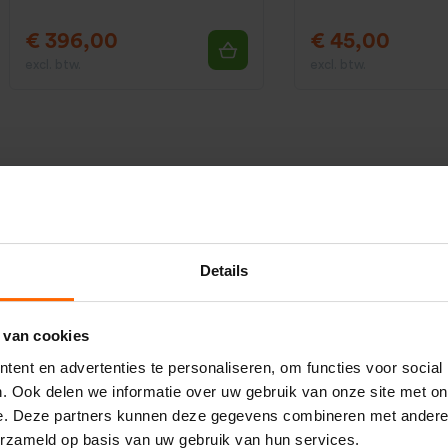
€ 396,00
€ 45,00
excl. btw.
excl. btw.
e denken bij de verschillende evenementen en festivals. De 
bovendien heerlijk
verkoelend
effect wat je vaak terug ziet 
Details
eikt een hoogte van
6 tot 8 meter
, afhankelijk van de luchtv
aakt het effect geschikt om bijvoorbeeld steeds te activere
 van cookies
ent en advertenties te personaliseren, om functies voor social
. Ook delen we informatie over uw gebruik van onze site met on
e. Deze partners kunnen deze gegevens combineren met andere i
s de
Magic FX CO2 Jet
. Dit CO2 kanon wordt
geactiveerd
do
erzameld op basis van uw gebruik van hun services.
elf niet bent voorzien van de nodige materialen is het huren