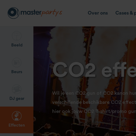
Over ons
Cases & 
Beeld
CO2 eff
Beurs
Wil je een CO2 gun of CO2 kanon hure
DJ gear
verschillende beschikbare CO2 effect
hier ook jouw CO2 T-shirt/promo gun
Effecten