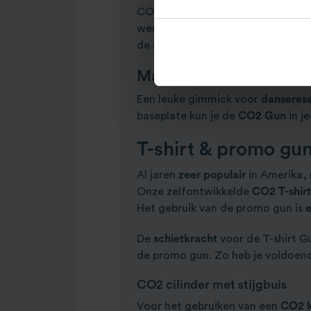
CO2 Jets dien je ook
hogedruksl
werken wij met
handige sets
van
1
de slag!
Magic FX CO2 Gun hure
Een leuke gimmick voor
danseres
baseplate kun je de
CO2 Gun
in j
T-shirt & promo gu
Al jaren
zeer populair
in Amerika, 
Onze zelfontwikkelde
CO2 T-shir
Het gebruik van de promo gun is
De
schietkracht
voor de T-shirt G
de promo gun. Zo heb je voldoe
CO2 cilinder met stijgbuis
Voor het gebruiken van een
CO2 