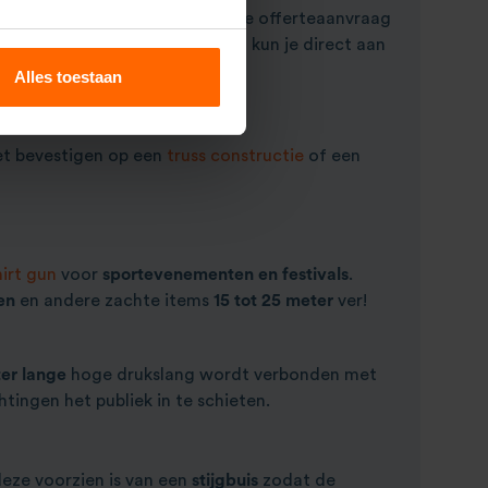
te zijn dat je niets vergeet in je offerteaanvraag
 CO2 cilinder tot controller
. Zo kun je direct aan
Alles toestaan
 bevestigen op een
truss constructie
of een
hirt gun
voor
sportevenementen en festivals
.
en
en andere zachte items
15 tot 25 meter
ver!
er lange
hoge drukslang wordt verbonden met
htingen het publiek in te schieten.
 deze voorzien is van een
stijgbuis
zodat de