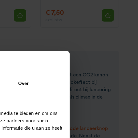
€ 7,50
excl. btw.
witte rookpluimen die
sissend
uit een CO2 kanon
op house evenementen of als rookeffect bij
Over
ochtigheid. De rook verschijnt direct bij lancering
n
op de maat van de muziek
of als climax in de
 media te bieden en om ons
ze partners voor social
nformatie die u aan ze heeft
or middel van een druk op de
rode lanceerknop
 van losse CO2 Jets niet voldoende. Naast de