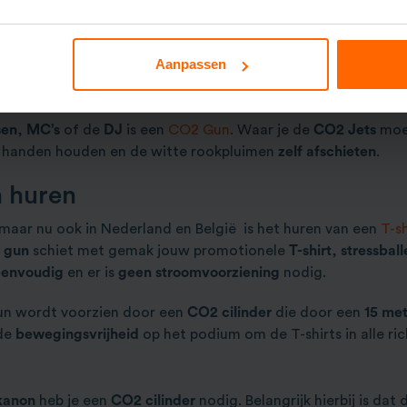
angen
,
bekabeling
en
CO2 cilinders
te huren. Om er zeker van 
,
2
of
4
CO2 kanonnen. Bij deze sets zit alles inbegrepen;
van
Aanpassen
n
sen
,
MC’s
of de
DJ
is een
CO2 Gun
. Waar je de
CO2 Jets
moet
e handen houden en de witte rookpluimen
zelf afschieten
.
n huren
maar nu ook in Nederland en België is het huren van een
T-s
t gun
schiet met gemak jouw promotionele
T-shirt
,
stressball
eenvoudig
en er is
geen stroomvoorziening
nodig.
un wordt voorzien door een
CO2 cilinder
die door een
15 met
nde
bewegingsvrijheid
op het podium om de T-shirts in alle ric
kanon
heb je een
CO2 cilinder
nodig. Belangrijk hierbij is dat