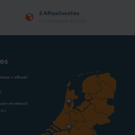
2 Afhaallocaties
In Amsterdam & Breda
ies
toor + afhaal-
J
al- en retour)
4 AJ