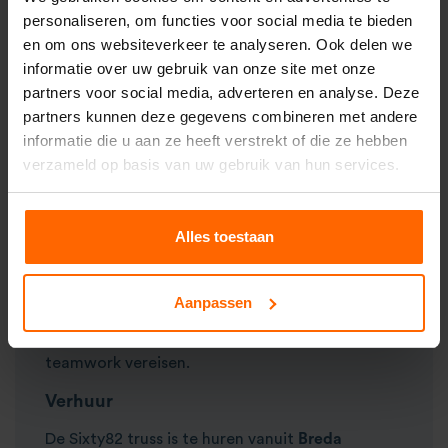
personaliseren, om functies voor social media te bieden
De truss is modulair en compatibel met andere
en om ons websiteverkeer te analyseren. Ook delen we
Sixty82 delen, waardoor je eenvoudig een
informatie over uw gebruik van onze site met onze
volledig truss systeem kunt opbouwen dat past
partners voor social media, adverteren en analyse. Deze
bij jouw evenement. Door het lichte gewicht
partners kunnen deze gegevens combineren met andere
blijft transport eenvoudig, zelfs bij langere
informatie die u aan ze heeft verstrekt of die ze hebben
secties.
verzameld op basis van uw gebruik van hun services.
Opbouw en gebruik
Elke sectie is modulair en eenvoudig te
Alles toestaan
koppelen met
trusspennen en veertjes
. Plaats de
truss op
statieven
of combineer meerdere
secties voor grotere constructies. Dankzij het
Aanpassen
modulaire ontwerp kan één persoon kleine
secties opbouwen, terwijl grotere opstellingen
teamwork vereisen.
Verhuur
De Sixty82 truss is te huren vanuit
Breda