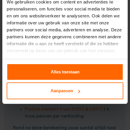
We gebruiken cookies om content en advertenties te
aantal aan jouw aanvraag toe te voegen dien je
personaliseren, om functies voor social media te bieden
op onderstaande manier te tellen. Zo ben je
en om ons websiteverkeer te analyseren. Ook delen we
verzekerd van een voldoende aantal pennen.
informatie over uw gebruik van onze site met onze
Huur je een
complete truss constructie
bij
partners voor social media, adverteren en analyse. Deze
Master Partys? Dan hoef je de pinbox niet los in
partners kunnen deze gegevens combineren met andere
jouw aanvraag toe te voegen. Het juiste aantal
informatie die u aan ze heeft verstrekt of die ze hebben
wordt door ons
berekend
en aan jouw offerte
verzameld op basis van uw gebruik van hun services.
toegevoegd.
Prolyte single tube truss
| 1 truss pen per
Alles toestaan
verbinding
Prolyte ladder truss (X30L)
| 2 truss pennen
per verbinding
Aanpassen
Prolyte driehoek truss (X30D)
| 3 truss
pennen per verbinding
Prolyte vierkant truss (X30V & H30V)
| 4
truss pennen per verbinding
Rond na deze berekening jouw aantal altijd naar