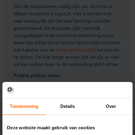
Dat de trusspennen nodig zijn om de truss in
elkaar te zetten is logisch. Het is echter ook
zeer belangrijk dat de veertjes/clips worden
gemonteerd. De truss pen lijkt namelijk
vastgeslagen in de conische verbinding maar
deze kan altijd (door frictie tijdens bijvoorbeeld
het takelen van de
truss constructie
) los komen
te zitten. De clip zorgt ervoor dat de pin er niet
uit kan vallen maar in de verbinding blijft zitten.
Prolyte pinbox huren
Onze
pinboxen,
of trusspennen koffer, worden
per 100
pennen inclusief veertjes verhuurd. Zorg
wel altijd voor een eigen
hamer
om de truss
Toestemming
Details
Over
pennen erin te slaan of vraag hierom bij jouw
offerteaanvraag.
Deze website maakt gebruik van cookies
Per truss serie heb je een
verschillend aantal
trusspennen per verbinding nodig. Om het juiste