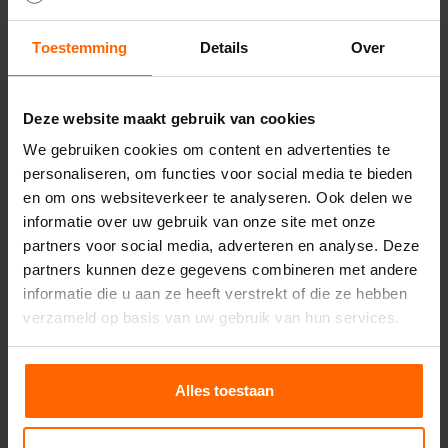
Truss constructies met bedrukt spandoek
Toestemming
Details
Over
Een spandoek gebruik je als eyecatcher om zo
mensen naar jouw (beurs)stand toe te krijgen.
Voor de plaatsing en grootte van een banner is
Deze website maakt gebruik van cookies
heel veel mogelijk. Je kunt er bijvoorbeeld voor
We gebruiken cookies om content en advertenties te
kiezen om volledige wanden van jouw carré
personaliseren, om functies voor social media te bieden
stand of hoek stand te bekleden met een of
en om ons websiteverkeer te analyseren. Ook delen we
meerdere grote spandoeken. Hiermee sluit je
informatie over uw gebruik van onze site met onze
echter ook meteen een of meerdere kanten van
partners voor social media, adverteren en analyse. Deze
de stand af, wat natuurlijk niet zo handig is als
partners kunnen deze gegevens combineren met andere
je bijvoorbeeld midden op de beursvloer staat.
informatie die u aan ze heeft verstrekt of die ze hebben
In dat geval is er de optie om bovenop de stand
verzameld op basis van uw gebruik van hun services.
een extra deel te plaatsen waarin je de banner
hangt. Kijk voor de verschillende mogelijkheden
bij onze
beursstand categorie.
Alles toestaan
Beurzen zijn uiteraard niet de enige soort
evenementen waar spandoeken in truss