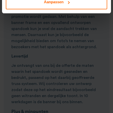
Aanpassen
constructies worden geplaatst. Denk aan
openingen, modeshows of feesten waar
promotie wordt gedaan. Met behulp van een
banner frame en een opvallend ontworpen
spandoek kun je snel de aandacht trekken van
mensen. Daarnaast kun je bijvoorbeeld de
mogelijkheid bieden om foto’s te nemen van
bezoekers met het spandoek als achtergrond.
Levertijd
Je ontvangt van ons bij de offerte de maten
waarin het spandoek wordt gesneden en
bedrukt, passend op het daarbij geoffreerde
truss systeem. Wij controleren uw ontwerp
zodat deze op het eindresultaat bijvoorbeeld
geen witranden en dergelijke toont. In 10
werkdagen is de banner bij ons binnen.
Plus & minpunten