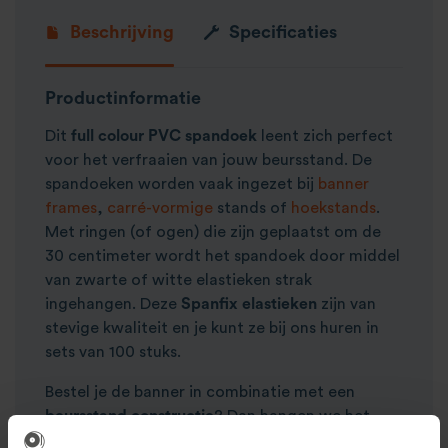
Beschrijving
Specificaties
Productinformatie
Dit
full
colour
PVC
spandoek
leent zich perfect
voor het verfraaien van jouw beursstand. De
spandoeken worden vaak ingezet bij
banner
frames
,
carré-vormige
stands of
hoekstands
.
Met ringen (of ogen) die zijn geplaatst om de
30 centimeter wordt het spandoek door middel
van zwarte of witte elastieken strak
ingehangen. Deze
Spanfix
elastieken
zijn van
stevige kwaliteit en je kunt ze bij ons huren in
sets van 100 stuks.
Bestel je de banner in combinatie met een
beursstand
constructie
? Dan hangen we het
doek
gratis
voor je in!