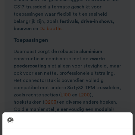
C317 trussdeel uitermate geschikt voor
toepassingen waar flexibiliteit en snelheid
belangrijk zijn, zoals
festivals,
drive-in shows
,
beurzen
en
DJ booths
.
Toepassingen
Daarnaast zorgt de robuuste
aluminium
constructie in combinatie met de
zwarte
poedercoating
niet alleen voor stevigheid, maar
ook voor een nette, professionele uitstraling.
Het connectorstuk is bovendien volledig
compatibel met andere Sixty82 TPM trussdelen,
zoals rechte secties (
L100
en
L200
),
hoekstukken (
C203
) en diverse andere hoeken.
Op die manier stel je eenvoudig een
modulair
systeem samen dat zowel functioneel als
visueel goed aansluit op de rest van de
opstelling.