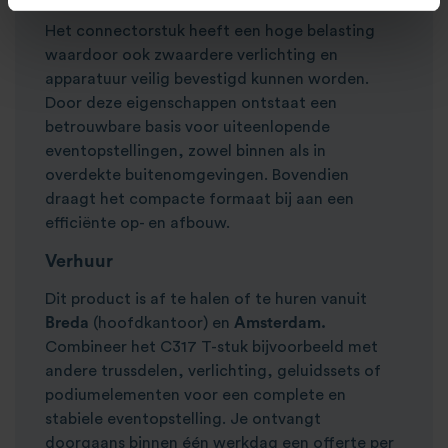
Het connectorstuk heeft een hoge belasting
waardoor ook zwaardere verlichting en
apparatuur veilig bevestigd kunnen worden.
Door deze eigenschappen ontstaat een
betrouwbare basis voor uiteenlopende
eventopstellingen, zowel binnen als in
overdekte buitenomgevingen. Bovendien
draagt het compacte formaat bij aan een
efficiënte op- en afbouw.
Verhuur
Dit product is af te halen of te huren vanuit
Breda
(hoofdkantoor) en
Amsterdam.
Combineer het C317 T-stuk bijvoorbeeld met
andere trussdelen, verlichting, geluidssets of
podiumelementen voor een complete en
stabiele eventopstelling. Je ontvangt
doorgaans binnen één werkdag een offerte per