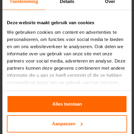
Toestemming
Details
Over
Met de drie uitgangen kunnen verschillende
trussrichtingen onafhankelijk van elkaar worden
opgebouwd. Hierdoor verdeel je
verlichting,
Deze website maakt gebruik van cookies
geluidsapparatuur
en
decoratie
efficiënt over
We gebruiken cookies om content en advertenties te
de constructie. Tegelijkertijd blijft het geheel
personaliseren, om functies voor social media te bieden
licht en handzaam, wat het transport en de
en om ons websiteverkeer te analyseren. Ook delen we
montage op locatie aanzienlijk vereenvoudigt.
informatie over uw gebruik van onze site met onze
partners voor social media, adverteren en analyse. Deze
Opbouw en gebruik
partners kunnen deze gegevens combineren met andere
Verder is het C317 connectorstuk vervaardigd
informatie die u aan ze heeft verstrekt of die ze hebben
uit hoogwaardig aluminium en voorzien van drie
verzameld op basis van uw gebruik van hun services.
gestandaardiseerde aansluitpunten. Hierdoor
kunnen zowel rechte als gebogen secties
eenvoudig worden gekoppeld tot een stevige
Alles toestaan
truss structuur. Dit maakt het product geschikt
voor onder andere
T-opstellingen
binnen
Aanpassen
lichtbruggen, podiumconstructies en
beursstands.