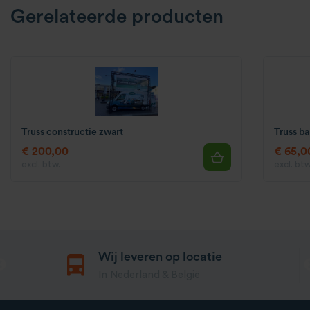
Gerelateerde producten
Truss constructie zwart
Truss ba
€ 200,00
€ 65,0
excl. btw.
excl. btw
Wij leveren op locatie
In Nederland & België