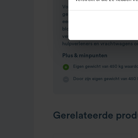
Voor het maken van truss totem 
gebruikt van 73 x 73 cm. Wannee
een ballast blok ten zeerste aan
blokken in combinatie met een tr
verlichting of het inhangen van
p
hulpverleners en vrachtwagens on
Plus & minpunten
Eigen gewicht van 450 kg waardo
Door zijn eigen gewicht van 450 
Gerelateerde prod