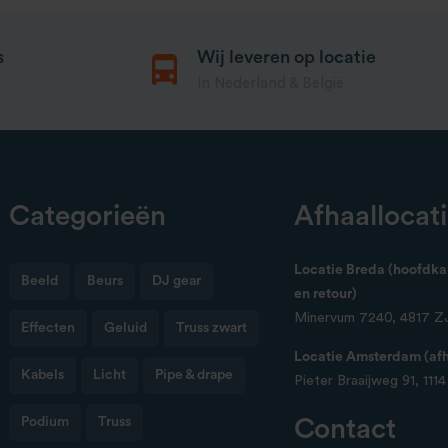
s
Wij leveren op locatie
In Nederland & België
Categorieën
Afhaallocat
Locatie Breda (hoofdkan
Beeld
Beurs
DJ gear
en retour)
Minervum 7240, 4817 Z
Effecten
Geluid
Truss zwart
Locatie Amsterdam (afha
Kabels
Licht
Pipe & drape
Pieter Braaijweg 91, 111
Podium
Truss
Contact