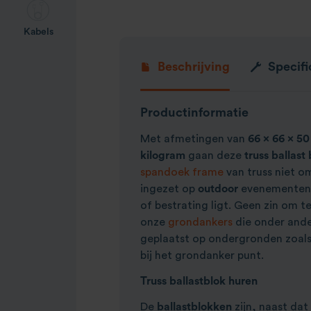
Kabels
Beschrijving
Specifi
Productinformatie
Met afmetingen van
66 x 66 x 50
kilogram
gaan deze
truss ballas
spandoek frame
van truss niet o
ingezet op
outdoor
evenementen
of bestrating ligt. Geen zin om
onze
grondankers
die onder ande
geplaatst op ondergronden zoal
bij het grondanker punt.
Truss ballastblok huren
De
ballastblokken
zijn, naast dat