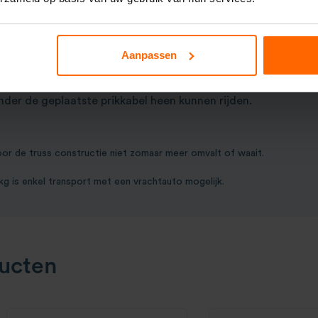
constructies tot 3 meter worden vaak stalen baseplates
r een hogere totem gewenst is wordt het gebruik van
geraden. Een veel voorkomende toepassing van ballast
Aanpassen
uss totem van 4 tot 6 meter is het creëren van terrein
rikkabel verlichting
. Deze hoogtes zijn nodig zodat
der de geplaatste prikkabel heen kunnen rijden.
or de truss constructie niet zomaar meer omvalt of waait.
kg is enkel transport met een vrachtauto mogelijk.
ucten