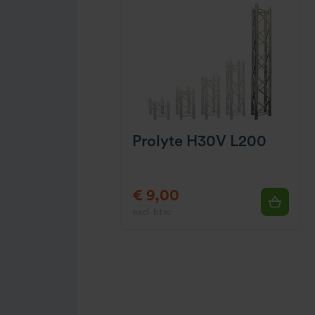
Prolyte H30V L200
€ 9,00
excl. btw.