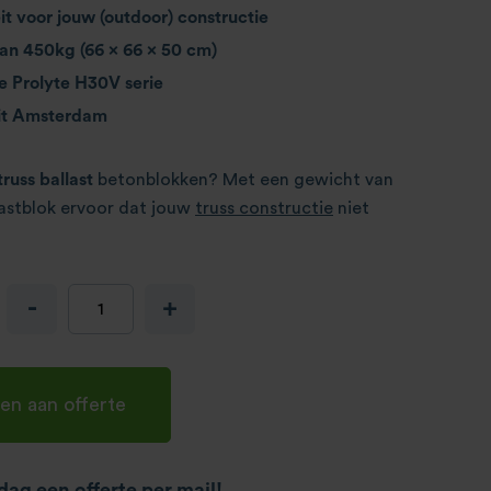
eit voor jouw (outdoor) constructie
an 450kg (66 x 66 x 50 cm)
e Prolyte H30V serie
it Amsterdam
truss ballast
betonblokken? Met een gewicht van
lastblok ervoor dat jouw
truss constructie
niet
-
+
en aan offerte
ag een offerte per mail!