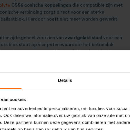
olyte
CSS6 conische koppelingen
die compatible zijn met
 conische verbinding zorgt direct voor een sterke
t ballastblok. Hierdoor hoeft niet meer worden gewerkt
buitenzijde geheel voorzien van
zwartgelakt staal
voor een
truss blok staat op vier poten waardoor het betonblok
tst met een
pompwagen
of
heftruck.
Houd met het huren
met het maximaal toelaatbaar
gewicht
in jouw
Details
lok voor jouw toepassing iets te veel van het goede? Kijk
russ baseplates
van 73 x 73 cm. Deze baseplates wegen
 van cookies
k is om bijvoorbeeld banner frames op
indoor
ud hierbij altijd een maximale hoogte van
3,5 meter
aan.
ent en advertenties te personaliseren, om functies voor social
 gebruik van 73 x 73 cm baseplates ook afgeraden.
. Ook delen we informatie over uw gebruik van onze site met on
e. Deze partners kunnen deze gegevens combineren met andere i
erzameld op basis van uw gebruik van hun services.