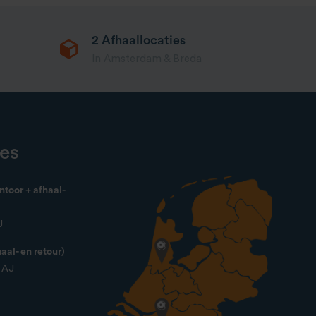
2 Afhaallocaties
In Amsterdam & Breda
ies
toor + afhaal-
J
al- en retour)
4 AJ