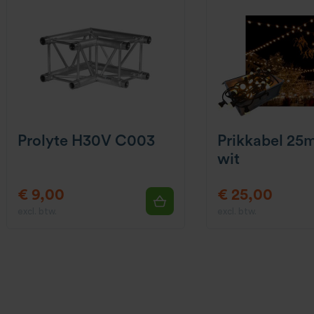
Prolyte H30V C003
Prikkabel 25
wit
€ 9,00
€ 25,00
excl. btw.
excl. btw.