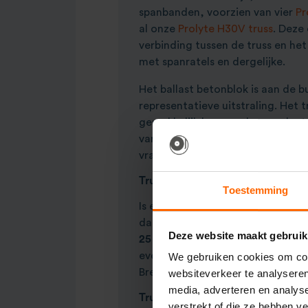
spanbanden, voorzien van vier
Pr
al onze
Prolyte H30V truss
. Deze
verbinding tussen de truss en he
met spanratels en dergelijke.
Het ballast betonblok is aan de 
representatieve uitstraling. Het 
gemakkelijk kan worden verplaa
van de blokken altijd rekening 
vrachtwagen.
Truss baseplate of ballastblok
Toestemming
Is een 450 kilogram zwaar betonb
dan eens naar onze
verzwaarde t
Deze website maakt gebruik
25 kilogram
waarmee het mogelij
evenementen om te monteren. Ho
We gebruiken cookies om cont
Breder dan 7 meter wordt bij het
websiteverkeer te analyseren
media, adverteren en analys
Truss totem met ballast blok
verstrekt of die ze hebben v