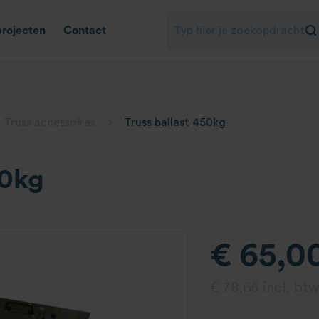
projecten
Contact
Truss accessoires
Truss ballast 450kg
50kg
€ 65,0
€ 78,65 incl. btw