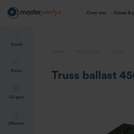
Over ons
Cases & 
Beeld
Home
Producten
Truss
Beurs
Truss ballast 4
DJ gear
Effecten