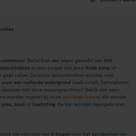
caties
 centimeter
(BxDxH) en een eigen gewicht van
450
t betonblokken
ervoor zorgen dat jouw
finish boog
of
m gaat vallen. De beton ballastblokken worden veel
 waar een
verharde ondergrond
zoals asfalt, betonplaten
 te sjouwen met deze zwaargewichten? Bekijk dan eens
re worden ingezet bij onze
spandoek frames
die worden
s
gras, zand
of
bestrating
die kan worden opengebroken
 deze zijn voorzien van
U-bogen
voor het aanspannen van