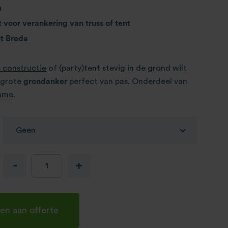
m
 voor verankering van truss of tent
t Breda
s constructie
of (party)tent stevig in de grond wilt
 grote
grondanker
perfect van pas. Onderdeel van
rame
.
-
+
en aan offerte