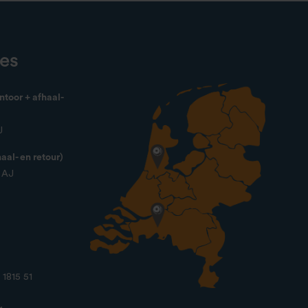
ies
toor + afhaal-
J
al- en retour)
4 AJ
1815 51