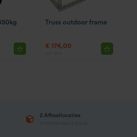
 450kg
Truss outdoor frame
€ 174,00
excl. btw.
2 Afhaallocaties
In Amsterdam & Breda