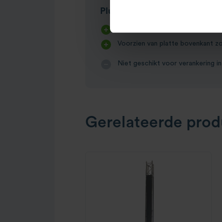
Plus & minpunten
Door zijn punt en langwerpige ont
Voorzien van platte bovenkant zo
Niet geschikt voor verankering in
Gerelateerde prod