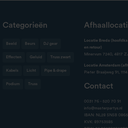
Categorieën
Afhaallocat
Locatie Breda (hoofdkan
Beeld
Beurs
DJ gear
en retour)
Minervum 7240, 4817 Z
Effecten
Geluid
Truss zwart
Locatie Amsterdam (afha
Kabels
Licht
Pipe & drape
Pieter Braaijweg 91, 111
Podium
Truss
Contact
0031 76 - 520 70 91
info@masterpartys.nl
IBAN: NL28 SNSB 0865 
KVK: 89753585