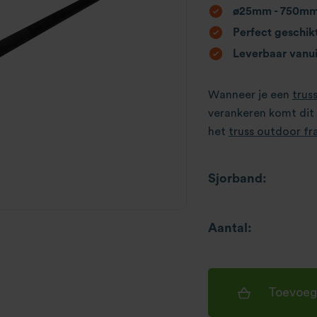
ø25mm - 750m
Perfect geschikt
Leverbaar vanui
Wanneer je een
trus
verankeren komt dit
het
truss outdoor f
Sjorband:
Aantal:
Toevoeg