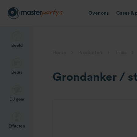
Over ons
Cases & 
Beeld
Home
Producten
Truss
Beurs
Grondanker / s
DJ gear
Effecten