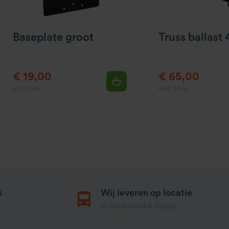
Baseplate groot
Truss ballast
€ 19,00
€ 65,00
excl. btw.
excl. btw.
s
Wij leveren op locatie
In Nederland & België