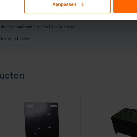
Aanpassen
werp gemakkelijk in te slaan en uit te trekken.
dat de spanband niet eraf kan schieten.
 beton of asfalt.
ucten