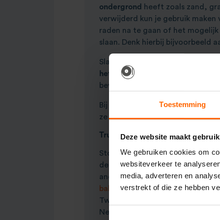
ondergrond
heeft zoals zand, gr
verwijderd kun je gebruik maken 
raden na te gaan of het mogelijk
slaan. Denk hierbij bijvoorbeeld 
Sla met een
voorhamer
de haring
het maaiveld
in de grond. Hieraa
bevestig je aan de
Prolyte
truss. 
Toestemming
Bij het loshalen trek je het grond
ze erin geslagen zijn.
Truss constructie op buitenlocati
Deze website maakt gebruik
We gebruiken cookies om cont
Stormharingen gebruiken wij op l
websiteverkeer te analyseren
de grond te verankeren. Is jouw
media, adverteren en analys
andere reden niet mogelijk in d
verstrekt of die ze hebben v
ballast blokken
om de construct
Twijfel je op welke manier jij jou
Neem gerust
contact
met ons op