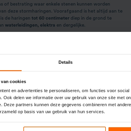
as of bestrating waar enkele stenen kunnen worden
van deze stormharingen. Voorafgaand is het altijd aan te
 is de haringen
tot 60 centimeter
diep in de grond te
aan
waterleidingen, elektra
en dergelijke.
en tussen de
35 en 40 graden
tot
10 centimeter boven
n bevestig je de
ratel
van de spanratel set. De
haakband
Hierna breng je alle ratels op
lichte spanning
.
Details
anker er gemakkelijk in
dezelfde richting
weer uit als dat
e
 van cookies
ent en advertenties te personaliseren, om functies voor social
ocaties waar het mogelijk is om de truss constructie in
. Ook delen we informatie over uw gebruik van onze site met on
 evenemententerrein voorzien van
asfalt
of is het om een
e. Deze partners kunnen deze gegevens combineren met andere i
e grond te verankeren? Huur dan
450 kg zware truss
erzameld op basis van uw gebruik van hun services.
ie
veilig
en
stabiel
op buitenlocaties weg te zetten.
w truss constructie veilig kunt plaatsen op jouw locatie?
 voor
vrijblijvend advies
en een
maatofferte.