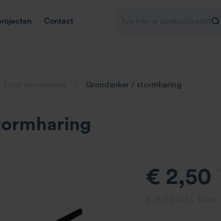
projecten
Contact
Truss accessoires
Grondanker / stormharing
tormharing
€ 2,50
e
€ 3,03 incl. btw.