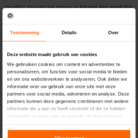
gevallen streven we ernaar je
binnen een werkdag
de
vrijblijvende
offerte via e-mail te versturen.
Levering en op- en afbouw
Toestemming
Details
Over
Het is bij ons mogelijk om zowel materialen
af te
Deze website maakt gebruik van cookies
halen
bij een van onze vestigingen als de bestelling
We gebruiken cookies om content en advertenties te
te laten
leveren
op de gewenste locatie. Bij
personaliseren, om functies voor social media te bieden
levering kun je er tevens voor kiezen om de
en om ons websiteverkeer te analyseren. Ook delen we
apparatuur zelf
op- en af te bouwen
of dit door
informatie over uw gebruik van onze site met onze
partners voor social media, adverteren en analyse. Deze
ons te laten verzorgen.
partners kunnen deze gegevens combineren met andere
informatie die u aan ze heeft verstrekt of die ze hebben
verzameld op basis van uw gebruik van hun services.