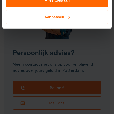
Alles toestaan
Aanpassen
Persoonlijk advies?
Neem contact met ons op voor vrijblijvend
advies over jouw geluid in Rotterdam.
Bel ons!
Mail ons!