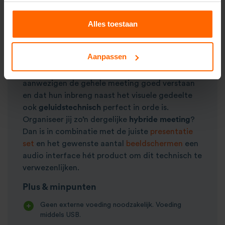
Vanwege Covid-19 / het coronavirus is er voor
zakelijke meetings
en
presentatie evenementen
Alles toestaan
het een en ander veranderd. Waar tot 2019
iedere bezoeker fysiek aanwezig was zijn er
steeds meer bijeenkomsten (deels)
virtueel.
Aanpassen
De audio interface zorgt ervoor dat de virtueel
aanwezigen de gehele meeting goed verstaan
en dat hun inbreng naast het visuele gedeelte
ook
geluidstechnisch
perfect in orde is.
Organiseer jij zo’n dergelijke
hybride meeting
?
Dan is in combinatie met de juiste
presentatie
set
en het gewenste aantal
beeldschermen
een
audio interface hét product om dit technisch te
verwezenlijken.
Plus & minpunten
Geen externe voeding noodzakelijk. Voeding
middels USB.