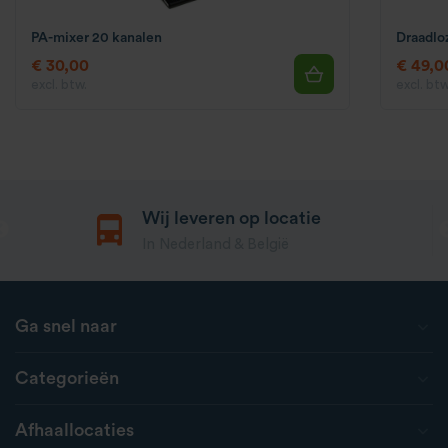
PA-mixer 20 kanalen
Draadlo
€ 30,00
€ 49,0
excl. btw.
excl. btw
Wij leveren op locatie
In Nederland & België
Ga snel naar
Categorieën
Afhaallocaties