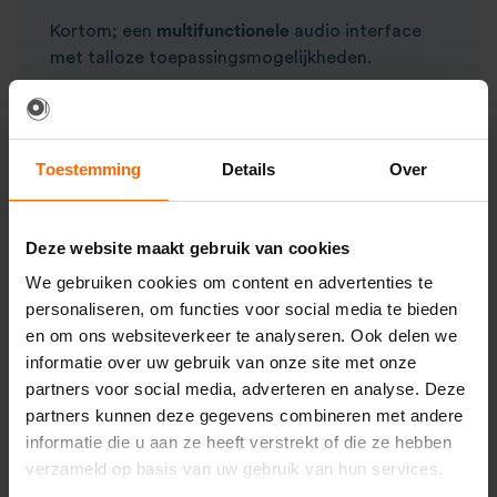
Kortom; een
multifunctionele
audio interface
met talloze toepassingsmogelijkheden.
Audio interface huren voor podcasts en
opnames
Via de Scarlett heb je de mogelijkheid om op
Toestemming
Details
Over
hoogwaardige kwaliteit
jouw opnames zoals
een
podcast
op te nemen in iedere gewenste
software.
Luister jouw input direct terug via de
Deze website maakt gebruik van cookies
koptelefoon uitgang en/of de (monitor)
We gebruiken cookies om content en advertenties te
speakers
. Werk je in diverse
audiolagen
en wil je
personaliseren, om functies voor social media te bieden
jouw op te nemen audiolaag niet of juist wel
en om ons websiteverkeer te analyseren. Ook delen we
laten klinken? De traploze ‘input – playback’
informatie over uw gebruik van onze site met onze
knop zorgt voor een naar eigen gewenste mix
partners voor social media, adverteren en analyse. Deze
van de opname input en de meelopende sporen.
partners kunnen deze gegevens combineren met andere
Audio interface huren voor Zoom & Skype
informatie die u aan ze heeft verstrekt of die ze hebben
meeting
verzameld op basis van uw gebruik van hun services.