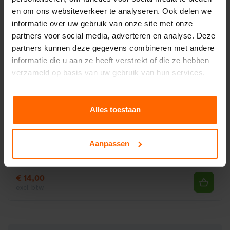
en om ons websiteverkeer te analyseren. Ook delen we
informatie over uw gebruik van onze site met onze
partners voor social media, adverteren en analyse. Deze
partners kunnen deze gegevens combineren met andere
Prolyte X30D C012
informatie die u aan ze heeft verstrekt of die ze hebben
€ 14,00
verzameld op basis van uw gebruik van hun services.
excl. btw.
Alles toestaan
Aanpassen
Prolyte X30D C013
€ 14,00
excl. btw.