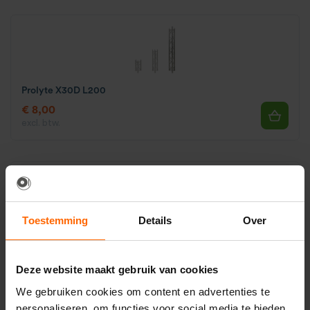
Prolyte X30D L200
€ 8,00
excl. btw.
Toestemming
Details
Over
Prolyte X30D C007
€ 8,00
Deze website maakt gebruik van cookies
excl. btw.
We gebruiken cookies om content en advertenties te
personaliseren, om functies voor social media te bieden