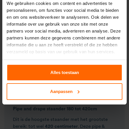
We gebruiken cookies om content en advertenties te
doeken aan de zijkanten niet te hoog zijn, maar
personaliseren, om functies voor social media te bieden
wel zorgen voor een
nette afscheiding
.
en om ons websiteverkeer te analyseren. Ook delen we
Pipe and drape staander 150 tot 250cm
informatie over uw gebruik van onze site met onze
partners voor social media, adverteren en analyse. Deze
De middelste staander op de afbeelding is
partners kunnen deze gegevens combineren met andere
bedoeld om een
lichtarmatuur
op te monteren
informatie die u aan ze heeft verstrekt of die ze hebben
wanneer een driepoot
lichtstatief
niet
verzameld op basis van uw gebruik van hun services.
representatief genoeg is. De lengte van deze
staander is ingeschoven maar
150 centimeter
waardoor hij gemakkelijker in een
personenauto
Alles toestaan
past dan zijn grotere broer.
Je vindt deze staander
tot 250 centimeter
onder andere terug in onze verschillende
Aanpassen
podium spot sets
en de
Astera AX5 spot set
.
Pipe and drape staander 180 tot 420cm
Dit is de hoogste staander met het grootste
bereik: tot wel
420 centimeter
. Deze pipe &