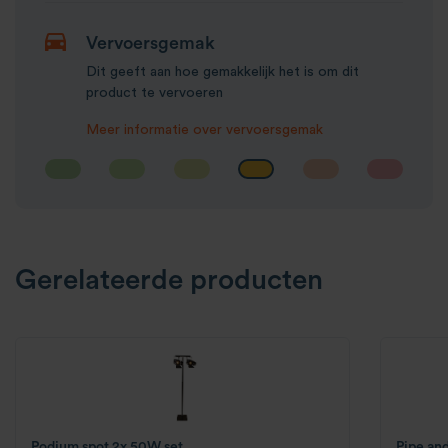
Vervoersgemak
Dit geeft aan hoe gemakkelijk het is om dit
product te vervoeren
Meer informatie over vervoersgemak
Gerelateerde producten
Podium spot 2x 50W set
Pipe and