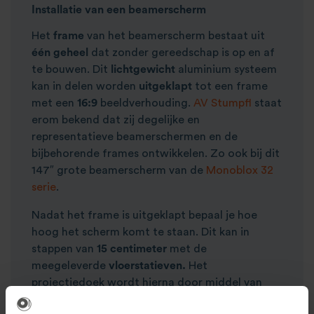
Installatie van een beamerscherm
Het
frame
van het beamerscherm bestaat uit
één geheel
dat zonder gereedschap is op en af
te bouwen. Dit
lichtgewicht
aluminium systeem
kan in delen worden
uitgeklapt
tot een frame
met een
16:9
beeldverhouding.
AV Stumpfl
staat
erom bekend dat zij degelijke en
representatieve beamerschermen en de
bijbehorende frames ontwikkelen. Zo ook bij dit
147″ grote beamerscherm van de
Monoblox 32
serie
.
Nadat het frame is uitgeklapt bepaal je hoe
hoog het scherm komt te staan. Dit kan in
stappen van
15 centimeter
met de
meegeleverde
vloerstatieven.
Het
projectiedoek wordt hierna door middel van
drukknoppen
op het frame bevestigd. Op het