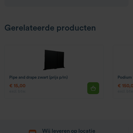
Gerelateerde producten
Pipe and drape zwart (prijs p/m)
Podium 
€ 15,00
€ 150,
excl. btw.
excl. btw
Wij leveren op locatie