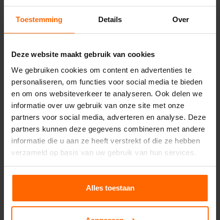
systeem wordt aangegeven wat de boven- en
onderkant is. Het past maar op één manier.
Toestemming
Details
Over
Ga met het installeren van het projectiedoek
altijd
schoon
en
secuur
te werk. Werk op een
Deze website maakt gebruik van cookies
schone ondergrond en met schone handen. De
projectiedoeken zijn
kostbaar
en gevoelig voor
We gebruiken cookies om content en advertenties te
vuil.
Gebruik bijvoorbeeld een schoon zeil of
personaliseren, om functies voor social media te bieden
doek dat voorafgaand op de grond wordt
en om ons websiteverkeer te analyseren. Ook delen we
gelegd.
informatie over uw gebruik van onze site met onze
partners voor social media, adverteren en analyse. Deze
Opzicht- of doorzichtscherm huren
partners kunnen deze gegevens combineren met andere
Op sommige evenementen is het beamerscherm
informatie die u aan ze heeft verstrekt of die ze hebben
wel te zien, maar de
beamer
niet. Hoe dat kan?
verzameld op basis van uw gebruik van hun services.
In dit geval is een
doorzichtscherm
gehuurd.
Deze schermen zorgen ervoor dat je je
beamer
vanaf de
achterzijde
kunt laten
projecteren.
Het
Alles toestaan
speciaal ontwikkelde projectiedoek zorgt voor
een representatief en mooi beeldresultaat aan