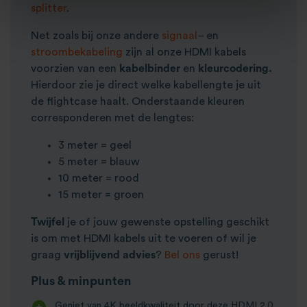
splitter
.
Net zoals bij onze andere
signaal
– en
stroombekabeling
zijn al onze HDMI kabels
voorzien van een
kabelbinder
en
kleurcodering.
Hierdoor zie je direct welke kabellengte je uit
de flightcase haalt. Onderstaande kleuren
corresponderen met de lengtes:
3 meter = geel
5 meter = blauw
10 meter = rood
15 meter = groen
Twijfel
je of jouw gewenste opstelling geschikt
is om met HDMI kabels uit te voeren of wil je
graag
vrijblijvend advies
?
Bel ons
gerust!
Plus & minpunten
Geniet van 4K beeldkwaliteit door deze HDMI 2.0