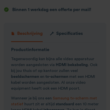
Binnen 1 werkdag een offerte per mail!
Beschrijving
Specificaties
Productinformatie
Tegenwoordig kan bijna alle video apparatuur
worden aangesloten via
HDMI bekabeling
. Ook
bij jou thuis of op kantoor zullen veel
beeldschermen
en
tv-schermen
met een HDMI
kabel worden aangesloten. Al onze video
equipment heeft ook een HDMI poort.
Wanneer je bij ons een
Samsung
tv-scherm met
statief
huurt zit er altijd
standaard
een 10 meter
lange HDMI kabel
inbegrepen.
Zo kun je direct