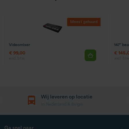
Meest gehuurd
Videomixer
147″ be
€ 99,00
€ 145,
excl. btw.
excl. btw
Wij leveren op locatie
In Nederland & België
Ga snel naar