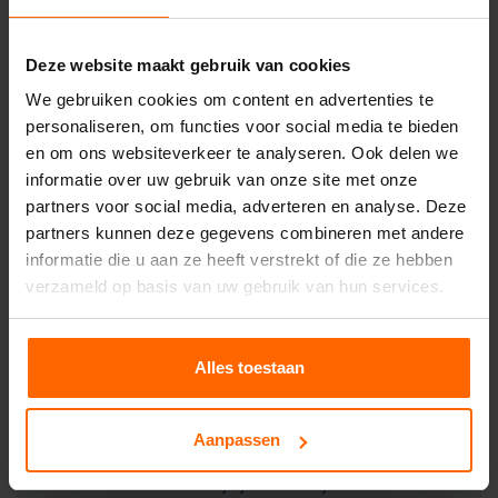
maximale capaciteit
van een HDMI 2.0 kabel is
4096 x 2160 pixels
bij een beeldverversing van
Deze website maakt gebruik van cookies
60 Hz
.
We gebruiken cookies om content en advertenties te
Maximale lengte HDMI
personaliseren, om functies voor social media te bieden
HDMI 2.0 bekabeling is helaas
niet altijd
en om ons websiteverkeer te analyseren. Ook delen we
geschikt
. Wanneer de lengte tussen de laptop
informatie over uw gebruik van onze site met onze
en beamer langer is dan
20 meter
kan dit
partners voor social media, adverteren en analyse. Deze
storingen
veroorzaken. Wil je langere lengtes
partners kunnen deze gegevens combineren met andere
toch overbruggen? Bekijk dan onze
SDI
informatie die u aan ze heeft verstrekt of die ze hebben
bekabeling
.
Tot 100 meter
signaal overbruggen
verzameld op basis van uw gebruik van hun services.
is voor deze bekabeling geen enkel probleem.
Wanneer je meerdere beeldschermen op één
Alles toestaan
videobron zoals een laptop of
videomixer
aan
wilt sluiten is het goed om ook deze eerder
genoemde 20 meter in acht te nemen. Het
Aanpassen
aansluiten van
meerdere beamers
of
tv-
schermen
verwezenlijk je met de juiste 4K
HDMI