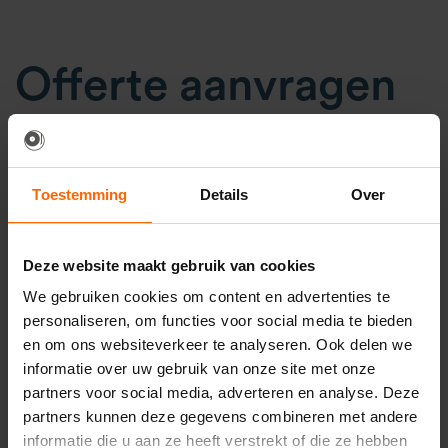
Offerte aanvragen
Ga je geluid huren in Tilburg en weet je exact wat
je nodig hebt? Dan kun je heel eenvoudig via onze
Toestemming
Details
Over
huurshop
alle producten toevoegen aan je
winkelwagen. Vervolgens vul je de offerteaanvraag
Deze website maakt gebruik van cookies
in en verstuur je deze. Je kunt er in de aanvraag
We gebruiken cookies om content en advertenties te
voor kiezen of je zelf de materialen afhaalt of door
personaliseren, om functies voor social media te bieden
ons laat bezorgen en eventueel installeren. Wij
en om ons websiteverkeer te analyseren. Ook delen we
sturen je dan binnen
een werkdag
de
vrijblijvende
informatie over uw gebruik van onze site met onze
partners voor social media, adverteren en analyse. Deze
offerte
.
partners kunnen deze gegevens combineren met andere
informatie die u aan ze heeft verstrekt of die ze hebben
Geen idee wat je aan audio apparatuur nodig hebt