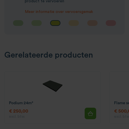
product te vervoeren
Meer informatie over vervoersgemak
Gerelateerde producten
Podium 24m²
Flame s
€ 250,00
€ 500,
excl. btw.
excl. btw