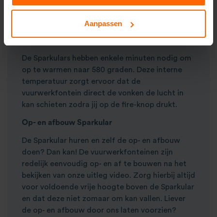
prijsuitreikingen en festivals. Ook voor
openingen van bedrijfsgebouwen geven de
Aanpassen
vuurwerkfonteinen in combinatie met een
valdoek een mooi wow-effect bij de bezoeker.
De Sparkulars hebben enkele minuten nodig om
op te warmen naar 580 graden. Deze interne
temperatuur zorgt ervoor dat de
vuurwerkfontein direct de vonken de lucht in
kan schieten zodra jij op de fire-knop drukt.
Op- en afbouw Sparkular
De Sparkular huren en zelf de op- en afbouw
doen? Dan kan! De vuurwerkfonteinen zijn
redelijk eenvoudig op- en af te bouwen na het
bekijken van onze uitleg video. Zorg hierbij altijd
voor voldoende vrije hoogte boven de Sparkular
en dat deze niet zomaar om kan vallen. Liever
de op- en afbouw door ons laten voorzien?