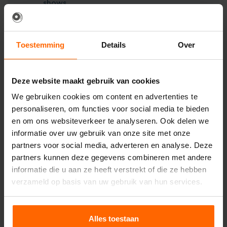
shows.
Alle benodigde signaal en stroom
bekabeling.
Toestemming
Details
Over
De Sparkular heeft een instelbare output van 2
tot 5 meter. Met de meegeleverde poeder kunt
je tot 10 minuten show per vuurwerkfontein
Deze website maakt gebruik van cookies
generen. Waarbij een Gerb effect niet
tussendoor aan en uit kan, kun je de gehuurde
We gebruiken cookies om content en advertenties te
Sparkular tussentijds stoppen en weer activeren.
personaliseren, om functies voor social media te bieden
Hierdoor creëer je een show waarbij je
en om ons websiteverkeer te analyseren. Ook delen we
bijvoorbeeld bij elke opkomst van artiesten de
informatie over uw gebruik van onze site met onze
Sparkulars voor enkele secondes aan kunt
partners voor social media, adverteren en analyse. Deze
zetten en weer kunt stoppen.
partners kunnen deze gegevens combineren met andere
informatie die u aan ze heeft verstrekt of die ze hebben
Spark FX huren op event
verzameld op basis van uw gebruik van hun services.
De Showven Sparkular zie je steeds vaker
terugkomen op evenementen. Zo worden ze
Alles toestaan
vaak ingezet langs een catwalk bij modeshows,