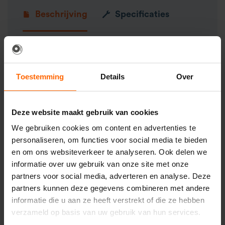
Beschrijving
Specificaties
Productinformatie
Organiseer je een outdoor evenement tussen
Toestemming
Details
Over
bomen of, zoals veel events tegenwoordig,
onder een
stretchtent?
En zoek je daarbij een
mooie oplossing om diverse apparatuur op te
Deze website maakt gebruik van cookies
hangen? Zoek dan niet verder! Deze
boom &
paal beugel
huren zorgt ervoor dat je
flexibel
We gebruiken cookies om content en advertenties te
bent in het plaatsen van je audiovisuele
personaliseren, om functies voor social media te bieden
apparatuur zonder dat het je bezoekers in de
en om ons websiteverkeer te analyseren. Ook delen we
weg staat.
informatie over uw gebruik van onze site met onze
partners voor social media, adverteren en analyse. Deze
partners kunnen deze gegevens combineren met andere
informatie die u aan ze heeft verstrekt of die ze hebben
Plus & minpunten
verzameld op basis van uw gebruik van hun services.
Gemakkelijk in gebruik.