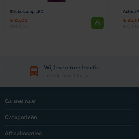
Stroboscoop LED
Astera 
€ 25,00
€ 25,0
excl. btw.
excl. btw
Wij leveren op locatie
In Nederland & België
Ga snel naar
Categorieën
Afhaallocaties