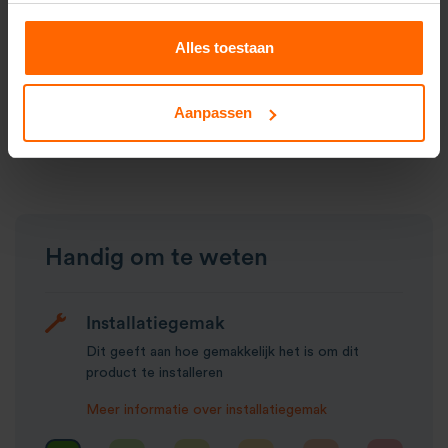
Geschikt voor allerlei materialen die met een 48-
50mm klem zijn te bevestigen.
Alles toestaan
Maximale belastbaarheid van 50 kilo.
Ideaal voor gebruik in stretchtenten.
Aanpassen
Handig om te weten
Installatiegemak
Dit geeft aan hoe gemakkelijk het is om dit
product te installeren
Meer informatie over installatiegemak