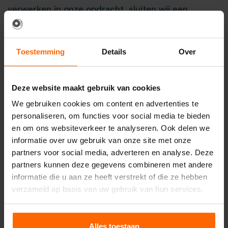
verwerken in onze opdracht, sluiten wij een
bewerkersovereenkomst om te zorgen voor
eenzelfde niveau van beveiliging en
Toestemming
Details
Over
vertrouwelijkheid van uw gegevens. Master Partys
blijft verantwoordelijk voor deze verwerkingen.
Deze website maakt gebruik van cookies
Cookies, of vergelijkbare technieken,
We gebruiken cookies om content en advertenties te
die wij gebruiken
personaliseren, om functies voor social media te bieden
en om ons websiteverkeer te analyseren. Ook delen we
Master Partys gebruikt alleen technische en
informatie over uw gebruik van onze site met onze
functionele cookies en analytische cookies die
partners voor social media, adverteren en analyse. Deze
partners kunnen deze gegevens combineren met andere
geen inbreuk maken op uw privacy. Een cookie is
informatie die u aan ze heeft verstrekt of die ze hebben
een klein tekstbestand dat bij het eerste bezoek
verzameld op basis van uw gebruik van hun services.
aan deze website wordt opgeslagen op uw
computer, tablet of smartphone. De cookies die wij
Alles toestaan