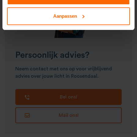
Aanpassen
Persoonlijk advies?
Neem contact met ons op voor vrijblijvend
advies over jouw licht in Roosendaal.
Bel ons!
Mail ons!