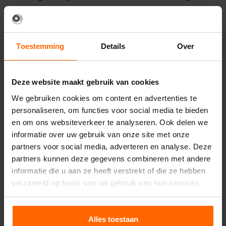
artikelen toevoegen aan je
winkelmandje
en de
ingevulde
offerteaanvraag
versturen. Dan sturen
wij je binnen een werkdag de offerte via e-mail.
Toestemming
Details
Over
Weet je niet precies wat je nodig hebt aan
verlichting voor je event? Geen probleem! Neem
Deze website maakt gebruik van cookies
gerust
contact
met ons op en dan bespreken we
We gebruiken cookies om content en advertenties te
personaliseren, om functies voor social media te bieden
samen je wensen. Aan de hand van dat gesprek
en om ons websiteverkeer te analyseren. Ook delen we
ontvang je vervolgens de
vrijblijvende
informatie over uw gebruik van onze site met onze
maatofferte
.
partners voor social media, adverteren en analyse. Deze
partners kunnen deze gegevens combineren met andere
informatie die u aan ze heeft verstrekt of die ze hebben
verzameld op basis van uw gebruik van hun services.
Alles toestaan