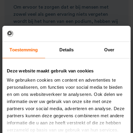
Om ervoor te zorgen dat er bij mensen met
zowel veel als geen ervaring niets vergeten
wordt bij het huren van een podium, hebben wij
deze complete sets samengesteld. Onze
catwalk en podium sets bestaan uit
hoogwaardige Prolyte Stagedex podiumdelen
Toestemming
Details
Over
en accessoires.
Deze set voor een podium van 12m² bestaat uit:
Deze website maakt gebruik van cookies
6x Prolyte Stagedex Basic Line podiumdeel
We gebruiken cookies om content en advertenties te
(zwart).
personaliseren, om functies voor social media te bieden
24x podiumpoten van 40cm hoog.
en om ons websiteverkeer te analyseren. Ook delen we
Een nette geplooide zwarte afrok die met
informatie over uw gebruik van onze site met onze
klittenband om het podium heen wordt
partners voor social media, adverteren en analyse. Deze
geplaatst.
partners kunnen deze gegevens combineren met andere
2x podiumtrap met twee treden van elk
informatie die u aan ze heeft verstrekt of die ze hebben
20cm hoog.
verzameld op basis van uw gebruik van hun services.
Klemmen om de losse podiumdelen aan