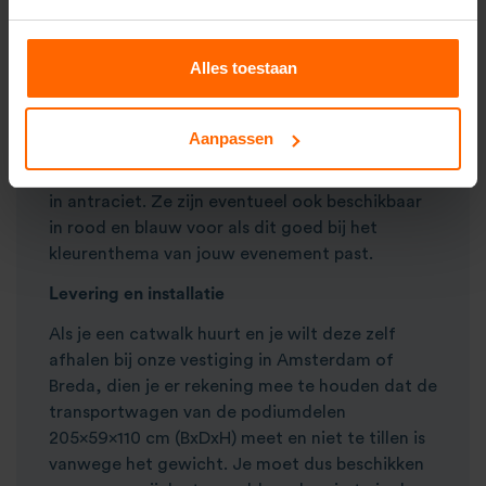
elkaar te bevestigen.
Podium accessoires
Alles toestaan
Voor een nettere look van jouw catwalk
adviseren wij om podium tegels aan je order toe
Aanpassen
te voegen. Deze tapijttegels zijn eenvoudig te
bevestigen en bij beide vestigingen op voorraad
in antraciet. Ze zijn eventueel ook beschikbaar
in rood en blauw voor als dit goed bij het
kleurenthema van jouw evenement past.
Levering en installatie
Als je een catwalk huurt en je wilt deze zelf
afhalen bij onze vestiging in Amsterdam of
Breda, dien je er rekening mee te houden dat de
transportwagen van de podiumdelen
205x59x110 cm (BxDxH) meet en niet te tillen is
vanwege het gewicht. Je moet dus beschikken