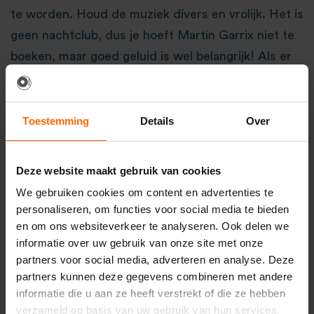
te worden. Houd de muziek divers en vrolijk. Het is
geen nachtclub, dus je hoeft Martin Garrix niet te
boeken, maar goed geluid is wel belangrijk! Als er
geen fatsoenlijke
geluidsinstallatie
aanwezig is,
huur je er een in. Maak van tevoren een playlist in
Spotify en laat deze lopen. Als mensen verzoekjes
Toestemming
Details
Over
hebben, kunnen die gemakkelijk worden
toegevoegd. Pas wel op dat niet een iemand
Deze website maakt gebruik van cookies
zichzelf tot DJ kroont en zeker niet als deze
We gebruiken cookies om content en advertenties te
persoon alleen van Jan Smit en de 3J’s houdt.
personaliseren, om functies voor social media te bieden
en om ons websiteverkeer te analyseren. Ook delen we
Doe het met elkaar!
informatie over uw gebruik van onze site met onze
De kerstman is niets zonder zijn elven en zo ben jij
partners voor social media, adverteren en analyse. Deze
partners kunnen deze gegevens combineren met andere
niets zonder je collega’s. Wees vooral niet verlegen
informatie die u aan ze heeft verstrekt of die ze hebben
en vraag ze om te helpen. Zij zijn hier vast en zeker
verzameld op basis van uw gebruik van hun services.